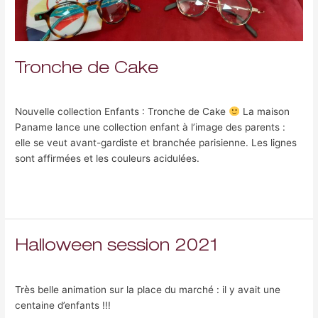
Tronche de Cake
Laisser un commentaire
/
Uncategorized
/
Fabrice Nami-Gohar
Nouvelle collection Enfants : Tronche de Cake
La maison
Paname lance une collection enfant à l’image des parents :
elle se veut avant-gardiste et branchée parisienne. Les lignes
sont affirmées et les couleurs acidulées.
Lire la suite »
Halloween session 2021
Halloween
session
Laisser un commentaire
/
Uncategorized
/
Fabrice Nami-Gohar
2021
Très belle animation sur la place du marché : il y avait une
centaine d’enfants !!!