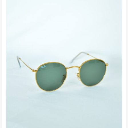
Achetée
=
1
Solaire
de
Luxe
OFFERTE