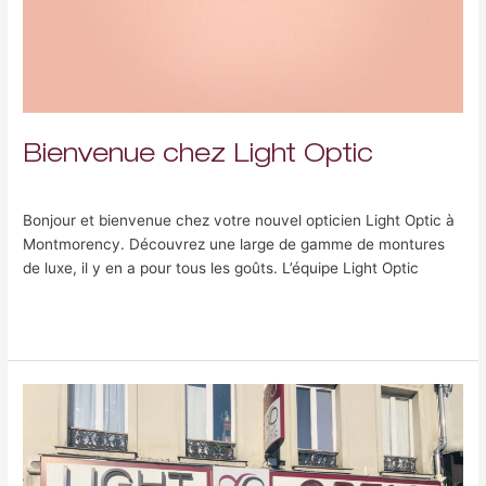
Bienvenue chez Light Optic
Laisser un commentaire
/
Uncategorized
/
Fabrice Nami-Gohar
Bonjour et bienvenue chez votre nouvel opticien Light Optic à
Montmorency. Découvrez une large de gamme de montures
de luxe, il y en a pour tous les goûts. L’équipe Light Optic
Lire la suite »
En
centre
ville,
la