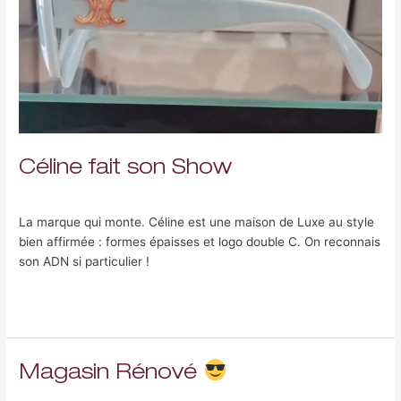
Céline fait son Show
Laisser un commentaire
/
Uncategorized
/
Fabrice Nami-Gohar
La marque qui monte. Céline est une maison de Luxe au style
bien affirmée : formes épaisses et logo double C. On reconnais
son ADN si particulier !
Lire la suite »
Magasin Rénové
Magasin
Rénové
Laisser un commentaire
/
Uncategorized
/
Fabrice Nami-Gohar