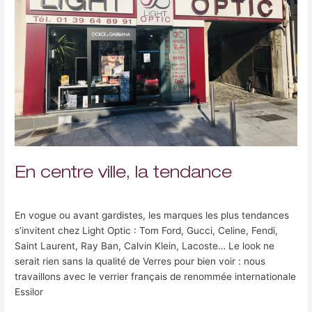
tendance
En centre ville, la tendance
Laisser un commentaire
/
Uncategorized
/
Fabrice Nami-Gohar
En vogue ou avant gardistes, les marques les plus tendances
s’invitent chez Light Optic : Tom Ford, Gucci, Celine, Fendi,
Saint Laurent, Ray Ban, Calvin Klein, Lacoste… Le look ne
serait rien sans la qualité de Verres pour bien voir : nous
travaillons avec le verrier français de renommée internationale
Essilor